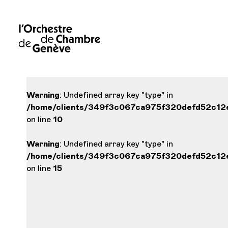
Warning
: Undefined array key "type" in
/home/clients/349f3c067ca975f320defd52c12e1
on line
10
Warning
: Undefined array key "type" in
/home/clients/349f3c067ca975f320defd52c12e1
on line
15