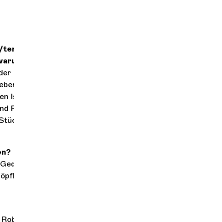
templates/pages/article.php
on line
28
d warum?
 der Nähe von
ebenso wie sein
n Isserlis, der
und Farben
 Stück
en?
e Gedanken zu
höpfliche
 Robert