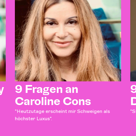
y
9 Fragen an
Caroline Cons
D
"Heutzutage erscheint mir Schweigen als
"S
höchster Luxus".