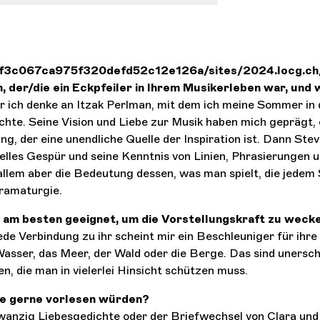
f3c067ca975f320defd52c12e126a/sites/2024.locg.ch/
n, der/die ein Eckpfeiler in Ihrem Musikerleben war, un
er ich denke an Itzak Perlman, mit dem ich meine Sommer in
hte. Seine Vision und Liebe zur Musik haben mich geprägt, 
ng, der eine unendliche Quelle der Inspiration ist. Dann Steve
relles Gespür und seine Kenntnis von Linien, Phrasierungen 
 allem aber die Bedeutung dessen, was man spielt, die jedem
ramaturgie.
 am besten geeignet, um die Vorstellungskraft zu weck
ede Verbindung zu ihr scheint mir ein Beschleuniger für ihr
 Wasser, das Meer, der Wald oder die Berge. Das sind unersc
en, die man in vielerlei Hinsicht schützen muss.
ie gerne vorlesen würden?
wanzig Liebesgedichte oder der Briefwechsel von Clara und