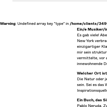
Warning
: Undefined array key "type" in
/home/clients/349
Ein/e Musiker/i
Es gab viele! Ab
New York verbrac
einzigartiger Kla
mir sein struktu
vermittelte, vor
innewohnende D
Welcher Ort ist
Die Natur oder j
sein. Sei es das
Inspirationsquell
Ein Buch, das S
Pablo Neruda, Z