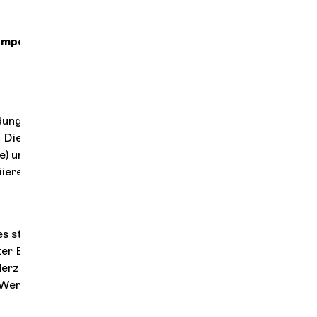
komponiert
ndung mit der
Die Stille ist
ie) und macht
iieren. Aber jede
es steht. Aber
ßter Bedeutung
iederzugeben, um
 Werke, die man