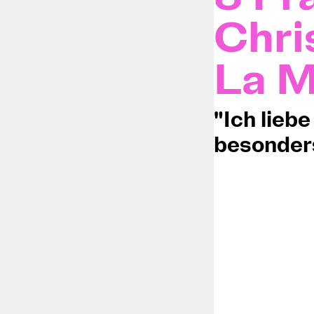
Chri
La M
"Ich liebe
besonders