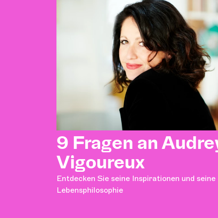
9 Fragen an Audre
Vigoureux
Entdecken Sie seine Inspirationen und seine
Lebensphilosophie