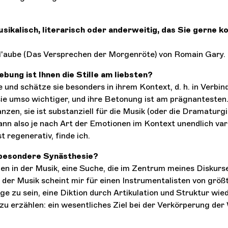
sikalisch, literarisch oder anderweitig, das Sie gerne 
l'aube (Das Versprechen der Morgenröte) von Romain Gary.
bung ist Ihnen die Stille am liebsten?
lle und schätze sie besonders in ihrem Kontext, d. h. in Verbi
sie umso wichtiger, und ihre Betonung ist am prägnantesten. 
anzen, sie ist substanziell für die Musik (oder die Dramaturg
kann also je nach Art der Emotionen im Kontext unendlich var
st regenerativ, finde ich.
 besondere Synästhesie?
rben in der Musik, eine Suche, die im Zentrum meines Diskurs
 der Musik scheint mir für einen Instrumentalisten von grö
Lage zu sein, eine Diktion durch Artikulation und Struktur w
zu erzählen: ein wesentliches Ziel bei der Verkörperung der