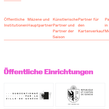
Unterstützen Sie
Orchester und Musiker
Öffentliche
Mäzene und
Künstlerische
Partner für
Pa
Institutionen
Hauptpartner
Partner und
den
in
DIE OCG
Partner der
Kartenverkauf
M
Saison
Pro-Bereich
Sich anmelden
Öffentliche Einrichtungen