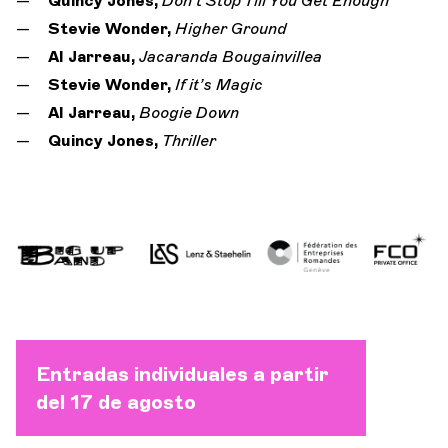
Quincy Jones,
Don’t Stop Till You Get Enough
Stevie Wonder,
Higher Ground
Al Jarreau,
Jacaranda Bougainvillea
Stevie Wonder,
If it’s Magic
Al Jarreau,
Boogie Down
Quincy Jones,
Thriller
Entradas individuales a partir
del 17 de agosto