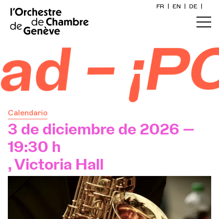
FR
|
EN
|
DE
|
Inicio
 – ¡PO
Calendario
Comprar un billete
Calendario
Información práctica
3 de diciembre de 2026 —
19:30 h
Explore
, Victoria Hall
La Gaceta del Concierto
Participación cultural