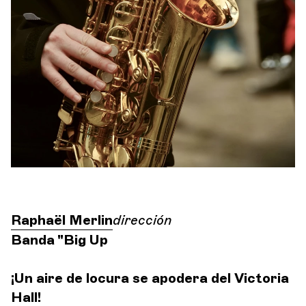
Orquesta y músicos
LA OCG
Espacio Pro
Iniciar sesión
Raphaël Merlin
dirección
Banda "Big Up
¡Un aire de locura se apodera del Victoria
Hall!