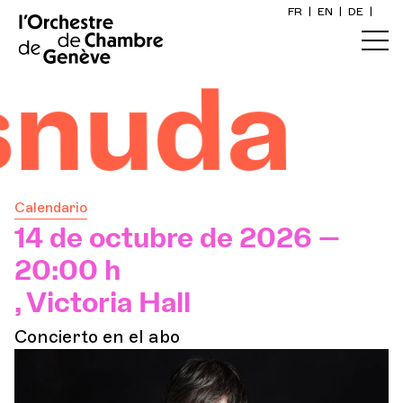
FR
|
EN
|
DE
|
Inicio
uda
Calendario
Comprar un billete
Calendario
Información práctica
14 de octubre de 2026 —
20:00 h
Explore
, Victoria Hall
Concierto en el abo
La Gaceta del Concierto
Participación cultural