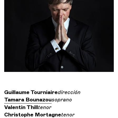
Orquesta y músicos
LA OCG
La
Espacio Pro
Iniciar sesión
Guillaume Tourniaire
dirección
Tamara Bounazou
soprano
Valentin Thill
tenor
Christophe Mortagne
tenor