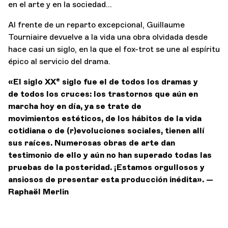
en el arte y en la sociedad…
Al frente de un reparto excepcional, Guillaume
Tourniaire devuelve a la vida una obra olvidada desde
hace casi un siglo, en la que el fox-trot se une al espíritu
épico al servicio del drama.
e
«El siglo XX
siglo fue el de todos los dramas y
de
todos los cruces: los trastornos que aún
en
marcha hoy en día, ya se trate de
movimientos
estéticos, de los hábitos de la vida
cotidiana o de
(r)evoluciones sociales, tienen allí
sus raíces.
Numerosas obras de arte dan
testimonio de ello y
aún no han superado todas las
pruebas
de la posteridad. ¡Estamos orgullosos y
ansiosos
de presentar esta producción inédita».
—
Raphaël Merlin