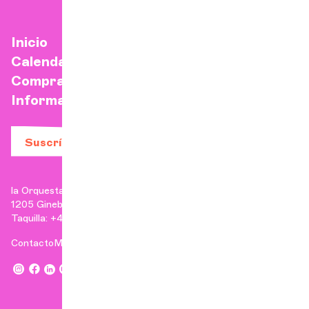
Inicio
Calendario
Comprar una entrada
Información práctica
Suscríbase a nuestro boletín
la Orquesta de Cámara de Ginebra
1205 Ginebra
Taquilla: +41 22 807 17 90 | Administración: +41 22 807 17 96
Contacto
Menciones legales
,
,
,
,