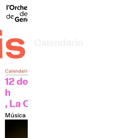
FR
|
EN
|
DE
|
Inicio
Calendario
Comprar un billete
Calendario
Información práctica
12 de mayo de 2027 — 19:30
h
Explore
, La Cité Bleue
Música de cámara
La Gaceta del Concierto
Participación cultural