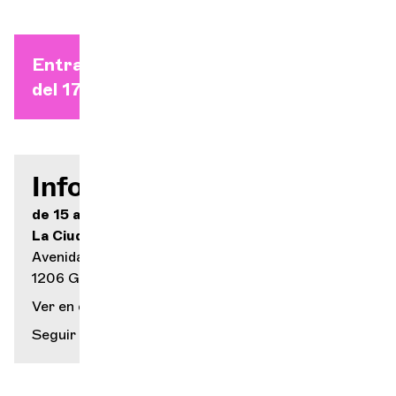
Entradas individuales a partir
del 17 de agosto
Información práctica
de 15 a 45
La Ciudad Azul
Avenida de Miremont, 46
1206 Ginebra
Ver en el mapa
Seguir leyendo