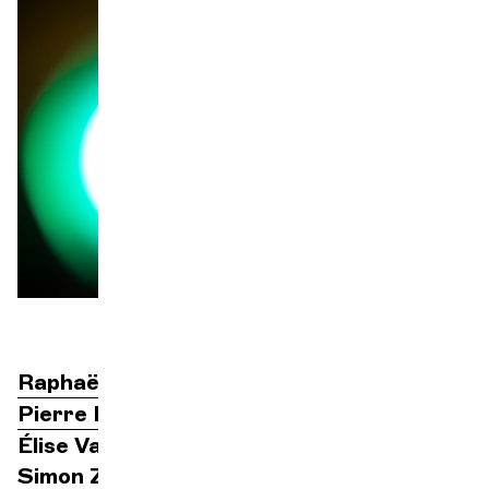
Orquesta y músicos
LA OCG
Meta
Espacio Pro
Iniciar sesión
Raphaël Merlin
dirección
Pierre Fouchenneret
violín
Élise Vaschalde
viola
Simon Zaoui
piano