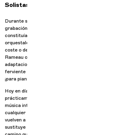
Solistas de la OCG
Durante siglos, y sobre todo antes de la invención de la
grabación musical, la reducción o la transcripción
constituían el mejor medio para difundir las obras
orquestales, difíciles de reproducir por motivos de
coste o de recursos humanos. Así, las óperas de
Rameau o de Mozart tuvieron, en vida de sus autores,
adaptaciones para música de cámara, y Liszt fue un
ferviente defensor de las sinfonías de Beethoven…
¡para piano a cuatro manos!
Hoy en día, en la era del streaming, en la que
prácticamente se puede escuchar cualquier tipo de
música interpretada por el artista que uno elija en
cualquier rincón del planeta, estas transcripciones
vuelven a estar en auge, y eso es reconfortante: nada
sustituye a la experiencia
aquí y ahora
. Este es el
camino que os proponen conjuntamente La Cité Bleue y