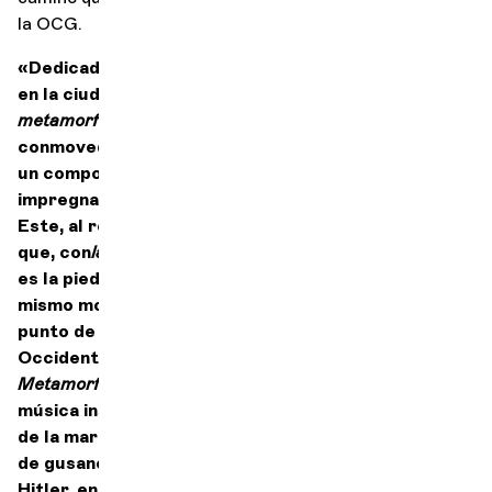
la OCG.
«Dedicadas a las víctimas de la guerra e inspiradas
en la ciudad martirizada de Dresde,
Las
metamorfosis de
Strauss transmiten un duelo
conmovedor, pero también un ardor que, viniendo de
un compositor en el ocaso de su vida, no está menos
impregnado de voluntad que en el joven Beethoven.
Este, al regresar de Heiligenstadt, siente y sabe
que, con
la Eroica
, abre una nueva era. Esta sinfonía
es la piedra angular de la música occidental, del
mismo modo que la Revolución Francesa es un
punto de no retorno en toda la historia de
Occidente. La cita de Strauss, en el epílogo de
Metamorfosis
, en una auténtica despedida de la
música instrumental («pura», o más bien
ohne Worte
),
de la marcha fúnebre de
la Eroica
, marca un agujero
de gusano entre Viena y Dresde, entre Napoleón y
Hitler, entre la revolución y el armisticio.» —