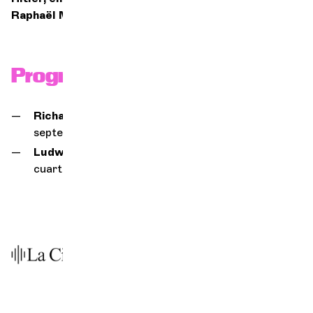
Raphaël Merlin
Programa
Richard Strauss,
Metamorfosis (
versión para
septeto)
,
op. 142
Ludwig van Beethoven,
3
e
(
transcripción para
cuarteto con piano de Ferdinand Ries)