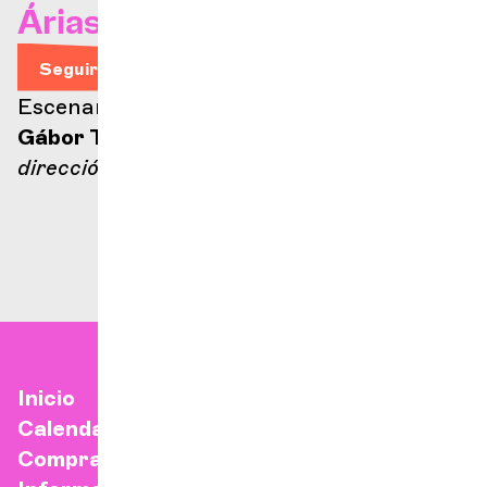
Árias de ópera
Seguir leyendo
Escenario Ella Fitzgerald
Gábor Takács-Nagy
dirección
Inicio
Calendario
Comprar una entrada