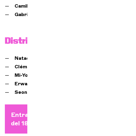
Camille Saint-Saëns,
La lira y el arpa
Gabriel Fauré
,
Réquiem
Distribución
Natacha Casagrande,
dirección
Clémence Tilquin,
soprano
Mi-Young Kim,
viola
Erwan Fosset,
tenor
Seongho Han,
barítono
Entradas individuales a partir
del 18 de agosto