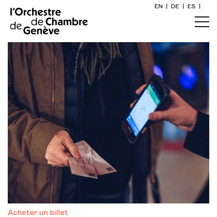
EN
|
DE
|
ES
|
Acheter un billet
Accueil
Billetterie
Abonnements
Calendrier
Tarifs 26-27
Acheter un billet
Points de vente
Infos pratiques
Music pass
Explorer
Conditions générales
La Gazette du concert
Participation culturelle
Acheter un billet