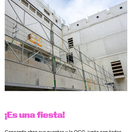
Orquesta y músicos
LA OCG
Espacio Pro
Iniciar sesión
¡Es una fiesta!
Concorde abre sus puertas y la OCG, junto con todas