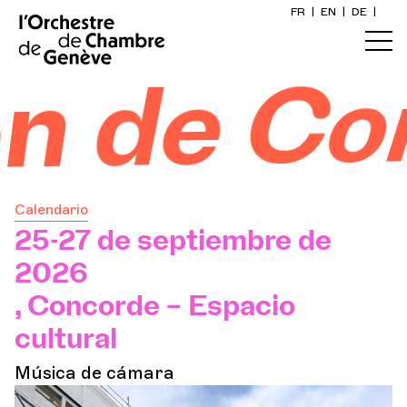
FR
|
EN
|
DE
|
Inicio
Concor
Calendario
Comprar un billete
Calendario
Información práctica
25-27 de septiembre de
2026
Explore
, Concorde – Espacio
cultural
La Gaceta del Concierto
Música de cámara
Participación cultural